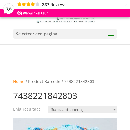
×
337
Reviews
7,8
Selecteer een pagina
Home
/ Product Barcode / 7438221842803
7438221842803
Enig resultaat