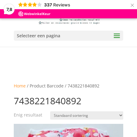
×
337
Reviews
7,8
Selecteer een pagina
Home
/ Product Barcode / 7438221840892
7438221840892
Enig resultaat