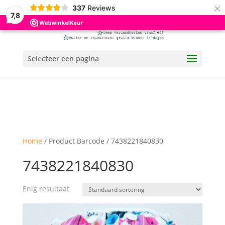
×
337
Reviews
7,8
Selecteer een pagina
Home
/ Product Barcode / 7438221840830
7438221840830
Enig resultaat