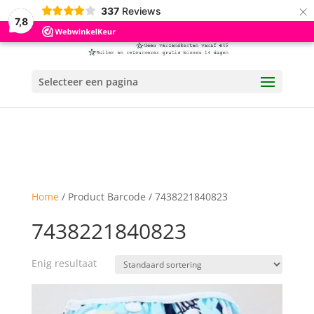
×
337
Reviews
7,8
Selecteer een pagina
Home
/ Product Barcode / 7438221840823
7438221840823
Enig resultaat