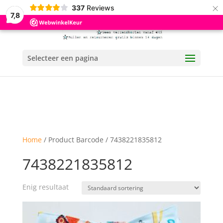
×
337
Reviews
7,8
Selecteer een pagina
Home
/ Product Barcode / 7438221835812
7438221835812
Enig resultaat