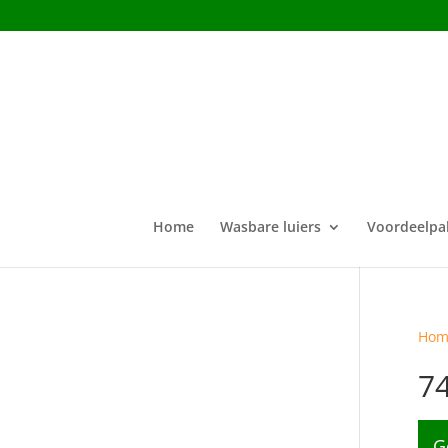
Home
Wasbare luiers
Voordeelpa
Hom
7
G