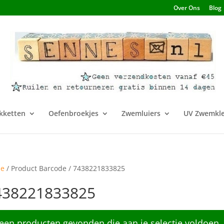
Over Ons
Blog
kketten
Oefenbroekjes
Zwemluiers
UV Zwemkle
e
/ Product Barcode / 7438221833825
438221833825
een producten gevonden die aan je selectie voldoen.