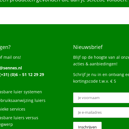
gen?
Nieuwsbrief
of mail ons!
Blijf op de hoogte van al onz
acties & aanbiedingen!
o@sennes.nl
 (+31) (0)6 – 51 12 29 29
Schrijf je nu in en ontvang e
kortingscode t.w.v. € 5
sbare luier systemen
bruiksaanwijzing luiers
ieke services
sbare luiers versus
egwerp