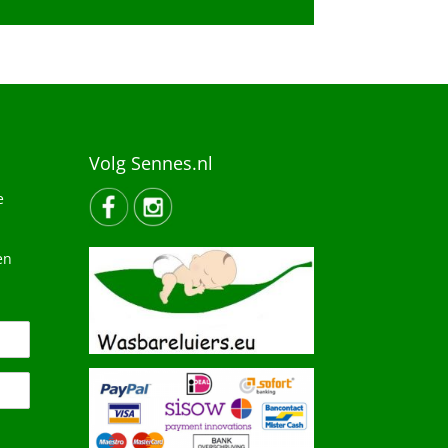
Volg Sennes.nl
e
en