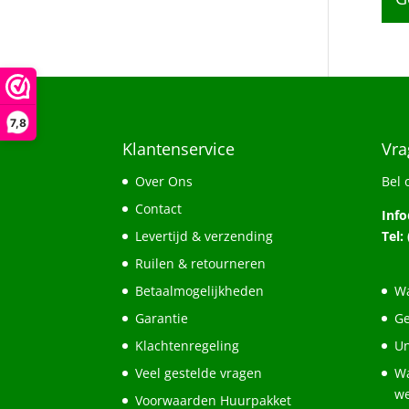
7,8
Klantenservice
Vra
Over Ons
Bel 
Contact
Inf
Levertijd & verzending
Tel:
Ruilen & retourneren
Betaalmogelijkheden
Wa
Garantie
Ge
Klachtenregeling
Un
Veel gestelde vragen
Wa
w
Voorwaarden Huurpakket