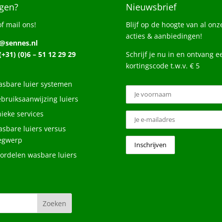
gen?
Nieuwsbrief
of mail ons!
Blijf op de hoogte van al onz
acties & aanbiedingen!
o@sennes.nl
 (+31) (0)6 – 51 12 29 29
Schrijf je nu in en ontvang e
kortingscode t.w.v. € 5
sbare luier systemen
bruiksaanwijzing luiers
ieke services
sbare luiers versus
egwerp
ordelen wasbare luiers