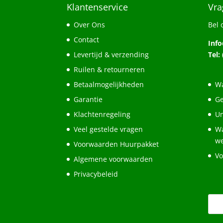
Klantenservice
Vra
Over Ons
Bel 
Contact
Inf
Levertijd & verzending
Tel:
Ruilen & retourneren
Betaalmogelijkheden
Wa
Garantie
Ge
Klachtenregeling
Un
Veel gestelde vragen
Wa
w
Voorwaarden Huurpakket
Vo
Algemene voorwaarden
Privacybeleid