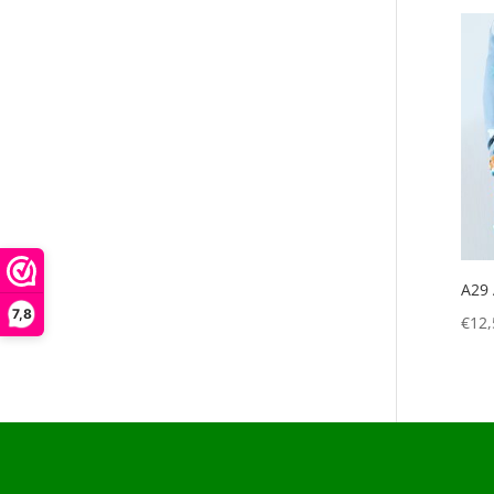
A29 
7,8
€
12,