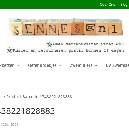
Over Ons
Blog
kketten
Oefenbroekjes
Zwemluiers
UV Zwemkle
e
/ Product Barcode / 7438221828883
438221828883
 resultaat