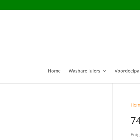
Home
Wasbare luiers
Voordeelpa
Hom
7
Enig