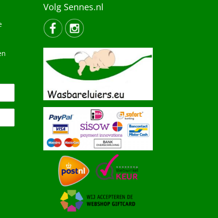
Volg Sennes.nl
e
en