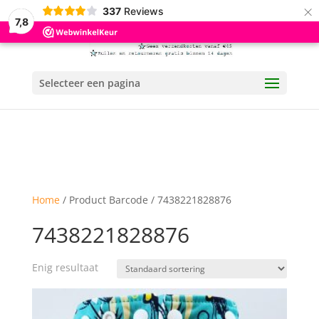
×
337
Reviews
7,8
Selecteer een pagina
Home
/ Product Barcode / 7438221828876
7438221828876
Enig resultaat