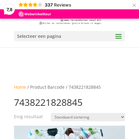
×
337
Reviews
7,8
Selecteer een pagina
Home
/ Product Barcode / 7438221828845
7438221828845
Enig resultaat