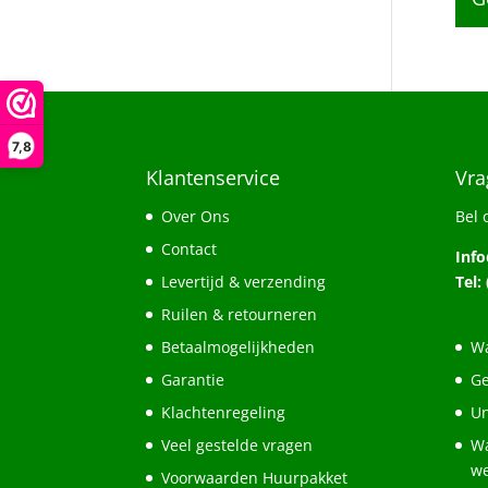
7,8
Klantenservice
Vra
Over Ons
Bel 
Contact
Inf
Levertijd & verzending
Tel:
Ruilen & retourneren
Betaalmogelijkheden
Wa
Garantie
Ge
Klachtenregeling
Un
Veel gestelde vragen
Wa
w
Voorwaarden Huurpakket