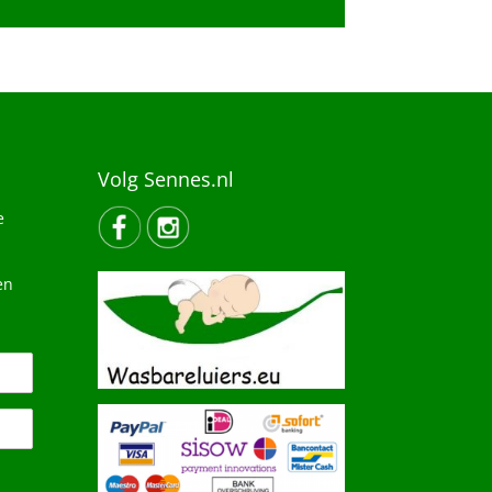
Volg Sennes.nl
e
en