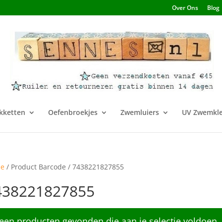
Over Ons
Blog
kketten
Oefenbroekjes
Zwemluiers
UV Zwemkle
e
/ Product Barcode / 7438221827855
438221827855
een producten gevonden die aan je selectie voldoen.