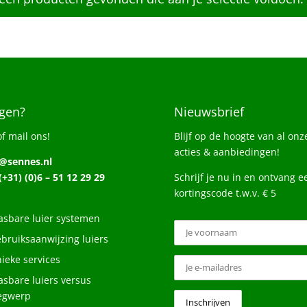
gen?
Nieuwsbrief
of mail ons!
Blijf op de hoogte van al onz
acties & aanbiedingen!
o@sennes.nl
 (+31) (0)6 – 51 12 29 29
Schrijf je nu in en ontvang e
kortingscode t.w.v. € 5
sbare luier systemen
bruiksaanwijzing luiers
ieke services
sbare luiers versus
egwerp