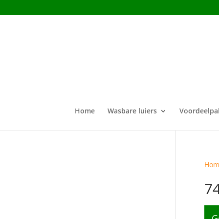
Home
Wasbare luiers
Voordeelpa
Hom
7
G