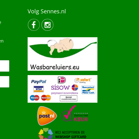
Volg Sennes.nl
e
en