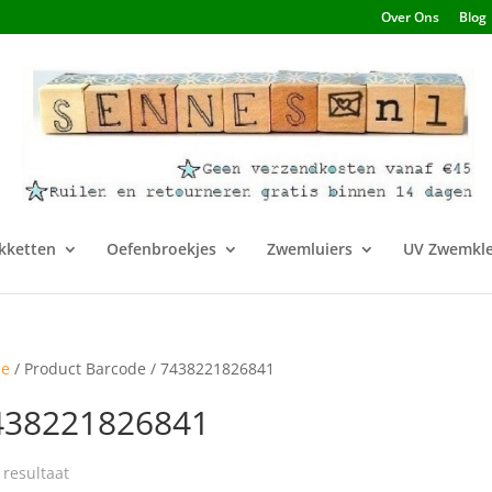
Over Ons
Blog
kketten
Oefenbroekjes
Zwemluiers
UV Zwemkle
e
/ Product Barcode / 7438221826841
438221826841
 resultaat