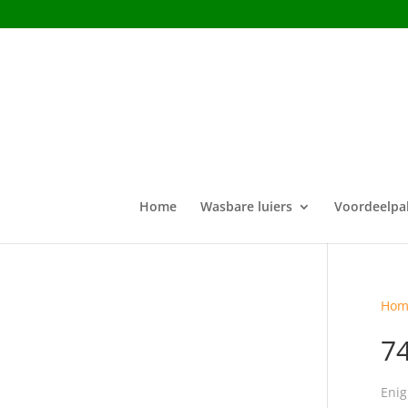
Home
Wasbare luiers
Voordeelpa
Hom
7
Enig