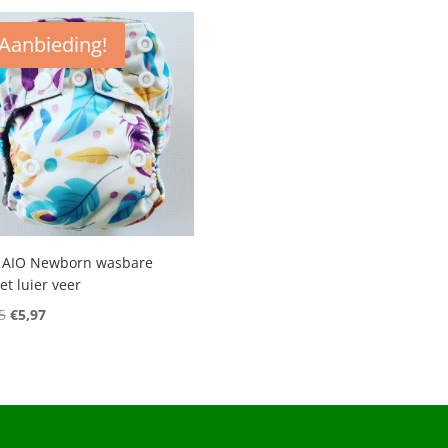
Aanbieding!
 AIO Newborn wasbare
et luier veer
Oorspronkelijke
Huidige
5
€
5,97
prijs
prijs
was:
is:
€9,95.
€5,97.