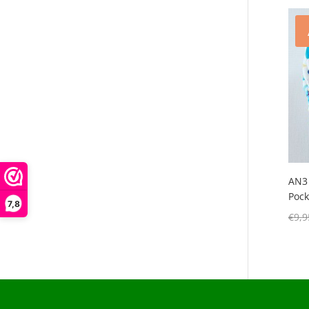
AN3
Pock
7,8
€
9,9