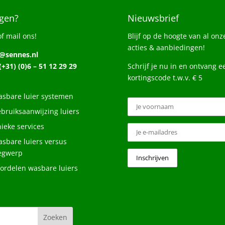
gen?
Nieuwsbrief
of mail ons!
Blijf op de hoogte van al onz
acties & aanbiedingen!
o@sennes.nl
 (+31) (0)6 – 51 12 29 29
Schrijf je nu in en ontvang e
kortingscode t.w.v. € 5
sbare luier systemen
bruiksaanwijzing luiers
ieke services
sbare luiers versus
egwerp
ordelen wasbare luiers