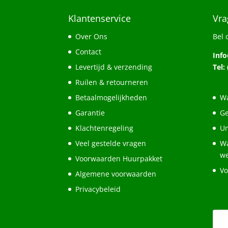
Klantenservice
Vra
Over Ons
Bel 
Contact
Inf
Levertijd & verzending
Tel:
Ruilen & retourneren
Betaalmogelijkheden
Wa
Garantie
Ge
Klachtenregeling
Un
Veel gestelde vragen
Wa
w
Voorwaarden Huurpakket
Vo
Algemene voorwaarden
Privacybeleid