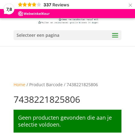
×
337
Reviews
7,8
Selecteer een pagina
Home
/ Product Barcode / 7438221825806
7438221825806
Geen producten gevonden die aan je
selectie voldoen.