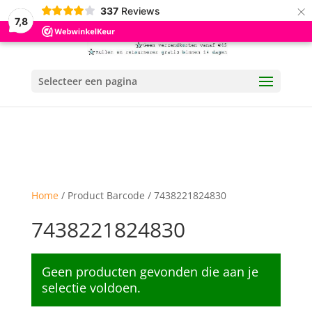
×
337
Reviews
7,8
Selecteer een pagina
Home
/ Product Barcode / 7438221824830
7438221824830
Geen producten gevonden die aan je
selectie voldoen.