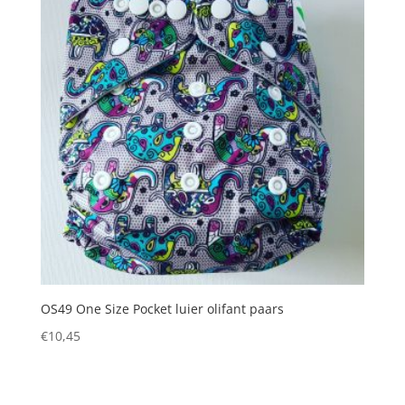
OS49 One Size Pocket luier olifant paars
€
10,45