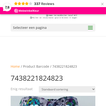
×
337
Reviews
7,8
Selecteer een pagina
Home
/ Product Barcode / 7438221824823
7438221824823
Enig resultaat