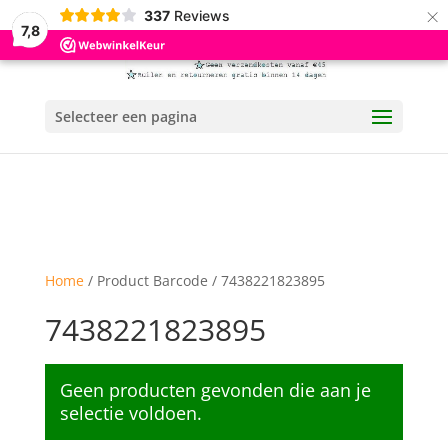
×
337
Reviews
7,8
Selecteer een pagina
Home
/ Product Barcode / 7438221823895
7438221823895
Geen producten gevonden die aan je
selectie voldoen.