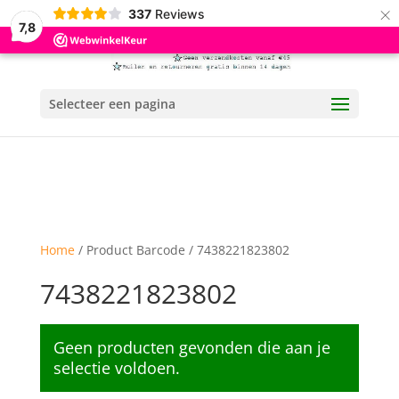
×
337
Reviews
7,8
Selecteer een pagina
Home
/ Product Barcode / 7438221823802
7438221823802
Geen producten gevonden die aan je
selectie voldoen.