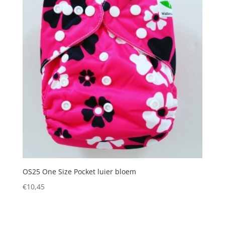
OS25 One Size Pocket luier bloem
€
10,45