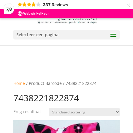
×
337
Reviews
7,8
Selecteer een pagina
Home
/ Product Barcode / 7438221822874
7438221822874
Enig resultaat