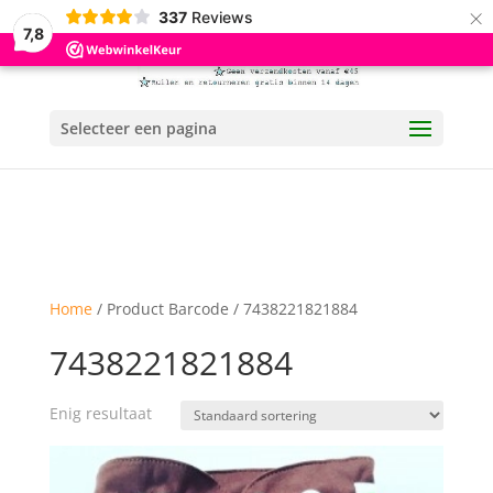
×
337
Reviews
7,8
Selecteer een pagina
Home
/ Product Barcode / 7438221821884
7438221821884
Enig resultaat