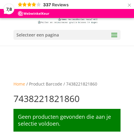
×
337
Reviews
7,8
Selecteer een pagina
Home
/ Product Barcode / 7438221821860
7438221821860
Geen producten gevonden die aan je
selectie voldoen.