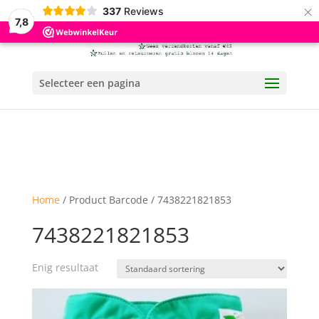
×
337
Reviews
7,8
Selecteer een pagina
Home
/ Product Barcode / 7438221821853
7438221821853
Enig resultaat