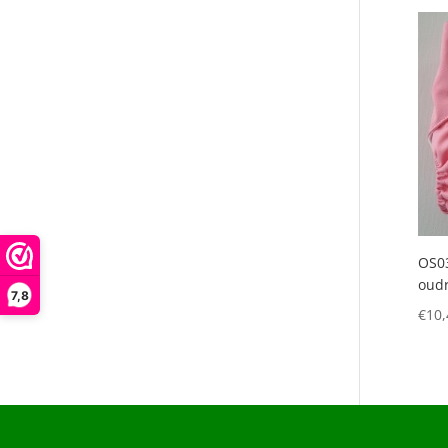
OS03
oud
7,8
€
10,