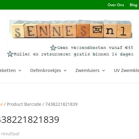
Over Ons
Blog
kketten
Oefenbroekjes
Zwemluiers
UV Zwemkle
e
/ Product Barcode / 7438221821839
438221821839
 resultaat