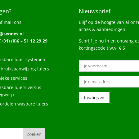
gen?
Nieuwsbrief
of mail ons!
Blijf op de hoogte van al onz
acties & aanbiedingen!
o@sennes.nl
 (+31) (0)6 – 51 12 29 29
Schrijf je nu in en ontvang e
kortingscode t.w.v. € 5
sbare luier systemen
bruiksaanwijzing luiers
ieke services
sbare luiers versus
egwerp
ordelen wasbare luiers