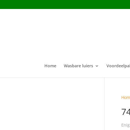
Home
Wasbare luiers
Voordeelpa
Hom
7
Enig