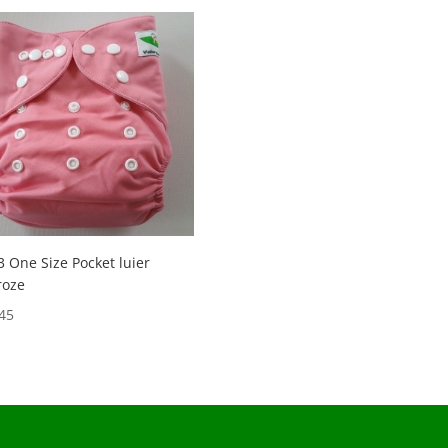
 One Size Pocket luier
roze
45