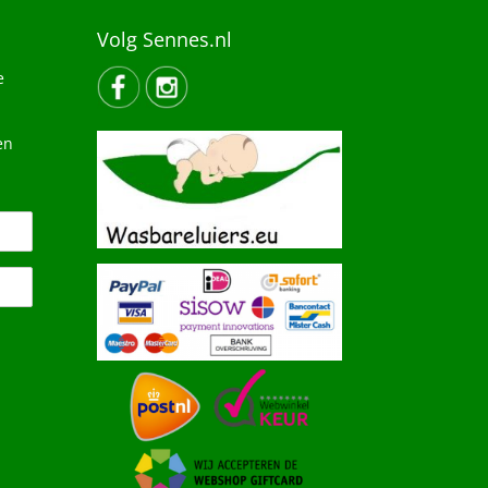
Volg Sennes.nl
e
en