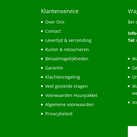
Klantenservice
Vra
Over Ons
Bel 
Contact
Inf
Levertijd & verzending
Tel:
Ruilen & retourneren
Betaalmogelijkheden
Wa
Garantie
Ge
Klachtenregeling
Un
Veel gestelde vragen
Wa
w
Voorwaarden Huurpakket
Vo
Algemene voorwaarden
Privacybeleid