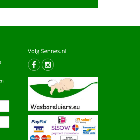
Volg Sennes.nl
e
en