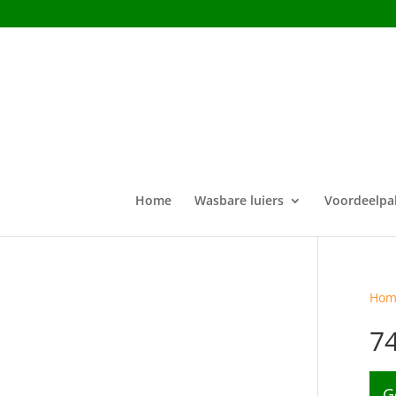
Home
Wasbare luiers
Voordeelpa
Hom
7
G