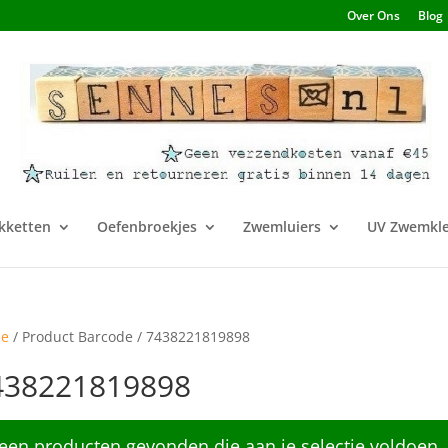
Over Ons
Blog
kketten
Oefenbroekjes
Zwemluiers
UV Zwemkle
e
/ Product Barcode / 7438221819898
438221819898
een producten gevonden die aan je selectie voldoen.