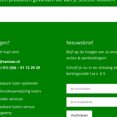
gen?
Nieuwsbrief
of mail ons!
Blijf op de hoogte van al onz
acties & aanbiedingen!
o@sennes.nl
 (+31) (0)6 – 51 12 29 29
Schrijf je nu in en ontvang e
kortingscode t.w.v. € 5
sbare luier systemen
bruiksaanwijzing luiers
ieke services
sbare luiers versus
egwerp