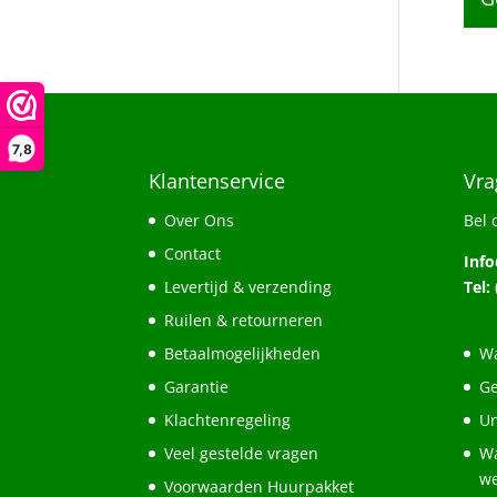
7,8
Klantenservice
Vra
Over Ons
Bel 
Contact
Inf
Levertijd & verzending
Tel:
Ruilen & retourneren
Betaalmogelijkheden
Wa
Garantie
Ge
Klachtenregeling
Un
Veel gestelde vragen
Wa
w
Voorwaarden Huurpakket