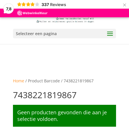
×
337
Reviews
7,8
Selecteer een pagina
Home
/ Product Barcode / 7438221819867
7438221819867
Geen producten gevonden die aan je
selectie voldoen.