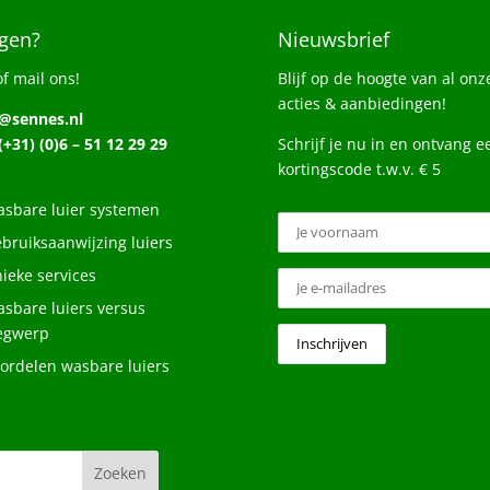
gen?
Nieuwsbrief
of mail ons!
Blijf op de hoogte van al onz
acties & aanbiedingen!
o@sennes.nl
 (+31) (0)6 – 51 12 29 29
Schrijf je nu in en ontvang e
kortingscode t.w.v. € 5
sbare luier systemen
bruiksaanwijzing luiers
ieke services
sbare luiers versus
egwerp
ordelen wasbare luiers