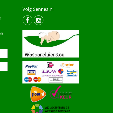
Volg Sennes.nl
e
en