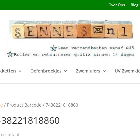
Over Ons
Blog
kketten
Oefenbroekjes
Zwemluiers
UV Zwemkle
e
/ Product Barcode / 7438221818860
438221818860
 resultaat