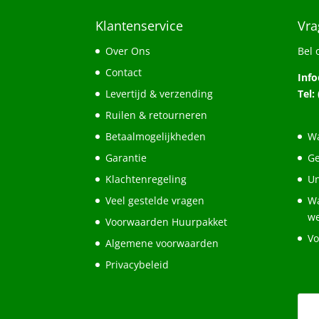
Klantenservice
Vra
Over Ons
Bel 
Contact
Inf
Levertijd & verzending
Tel:
Ruilen & retourneren
Betaalmogelijkheden
Wa
Garantie
Ge
Klachtenregeling
Un
Veel gestelde vragen
Wa
w
Voorwaarden Huurpakket
Vo
Algemene voorwaarden
Privacybeleid