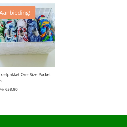
Aanbieding!
Proefpakket One Size Pocket
rs
Oorspronkelijke
Huidige
45
€
58,80
prijs
prijs
was:
is:
€66,45.
€58,80.