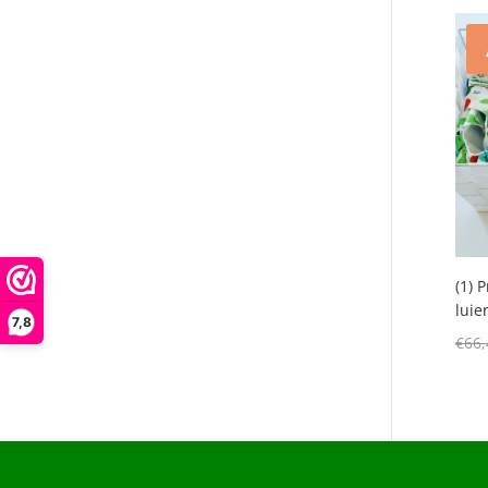
(1) 
luie
7,8
€
66,