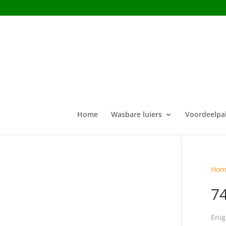
Home
Wasbare luiers
Voordeelpa
Hom
7
Enig