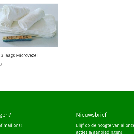
 3 laags Microvezel
0
gen?
Nieuwsbrief
of mail ons!
Blijf op de hoogte van al onz
acties & aanbiedingen!