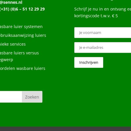
o@sennes.nl
 (+31) (0)6 – 51 12 29 29
Schrijf je nu in en ontvang e
kortingscode t.w.v. € 5
sbare luier systemen
bruiksaanwijzing luiers
ieke services
sbare luiers versus
egwerp
ordelen wasbare luiers