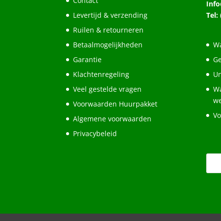
Contact
Inf
Levertijd & verzending
Tel:
Ruilen & retourneren
Betaalmogelijkheden
Wa
Garantie
Ge
Klachtenregeling
Un
Veel gestelde vragen
Wa
w
Voorwaarden Huurpakket
Vo
Algemene voorwaarden
Privacybeleid