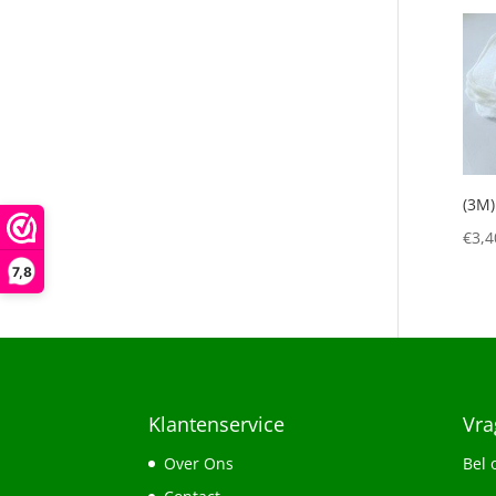
(3M)
€
3,4
7,8
Klantenservice
Vra
Over Ons
Bel 