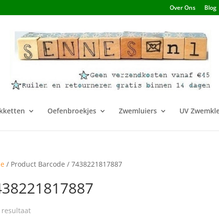
Over Ons
Blog
kketten
Oefenbroekjes
Zwemluiers
UV Zwemkle
e
/ Product Barcode / 7438221817887
438221817887
 resultaat