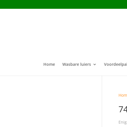
Home
Wasbare luiers
Voordeelpa
Hom
7
Enig