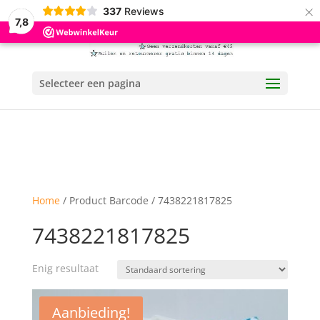
×
337
Reviews
7,8
Selecteer een pagina
Home
/ Product Barcode / 7438221817825
7438221817825
Enig resultaat
Aanbieding!