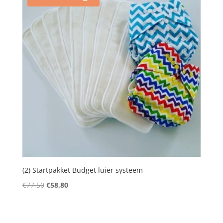
(2) Startpakket Budget luier systeem
Oorspronkelijke
Huidige
€
77,50
€
58,80
prijs
prijs
was:
is:
€77,50.
€58,80.