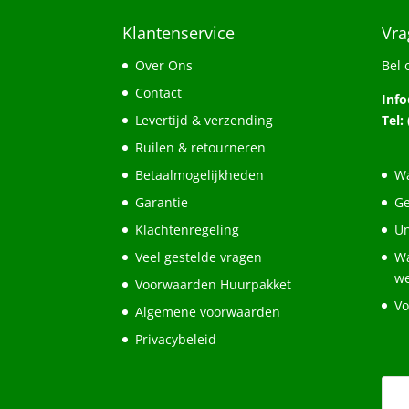
Klantenservice
Vra
Over Ons
Bel 
Contact
Inf
Levertijd & verzending
Tel:
Ruilen & retourneren
Betaalmogelijkheden
Wa
Garantie
Ge
Klachtenregeling
Un
Veel gestelde vragen
Wa
w
Voorwaarden Huurpakket
Vo
Algemene voorwaarden
Privacybeleid