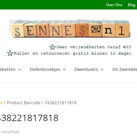
Over Ons
Blog
kketten
Oefenbroekjes
Zwemluiers
UV Zwemkle
e
/ Product Barcode / 7438221817818
438221817818
 resultaat