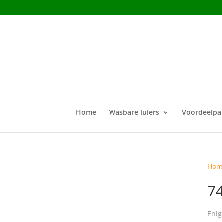
Home
Wasbare luiers
Voordeelpa
Hom
7
Enig