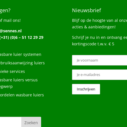
gen?
Nieuwsbrief
of mail ons!
Blijf op de hoogte van al onz
acties & aanbiedingen!
o@sennes.nl
 (+31) (0)6 – 51 12 29 29
Schrijf je nu in en ontvang e
kortingscode t.w.v. € 5
sbare luier systemen
bruiksaanwijzing luiers
ieke services
sbare luiers versus
egwerp
ordelen wasbare luiers