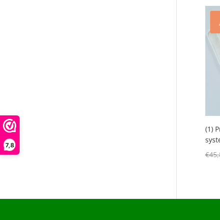
(1) 
sys
7,8
€
45,