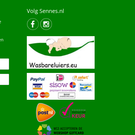
Volg Sennes.nl
e
en