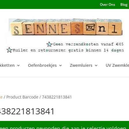
Over Ons
Blog
kketten
Oefenbroekjes
Zwemluiers
UV Zwemkle
e
/ Product Barcode / 7438221813841
438221813841
een producten gevonden die aan je selectie voldoen.