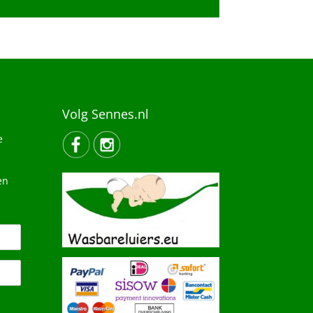
Volg Sennes.nl
e
en