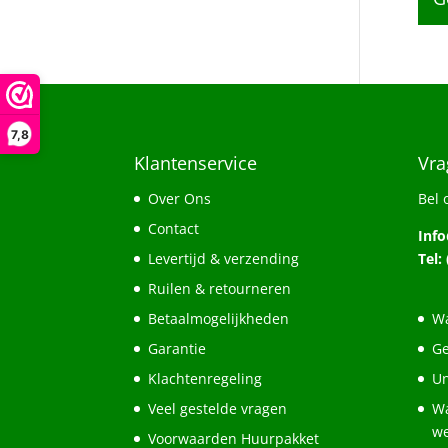
7,8
Klantenservice
Vra
Over Ons
Bel 
Contact
Inf
Levertijd & verzending
Tel:
Ruilen & retourneren
Betaalmogelijkheden
Wa
Garantie
Ge
Klachtenregeling
Un
Veel gestelde vragen
Wa
w
Voorwaarden Huurpakket