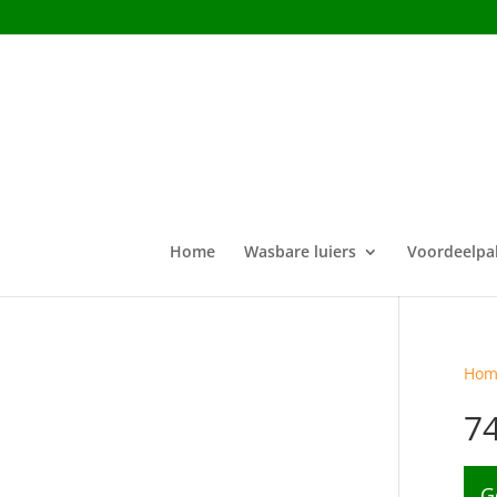
Home
Wasbare luiers
Voordeelpa
Hom
7
G