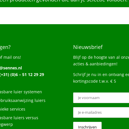
gen?
Nieuwsbrief
of mail ons!
Blijf op de hoogte van al onz
acties & aanbiedingen!
o@sennes.nl
 (+31) (0)6 – 51 12 29 29
Schrijf je nu in en ontvang e
kortingscode t.w.v. € 5
sbare luier systemen
bruiksaanwijzing luiers
ieke services
sbare luiers versus
egwerp