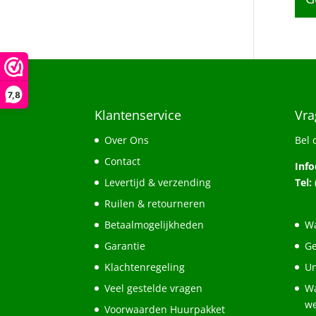
7,8
Klantenservice
Vra
Over Ons
Bel 
Contact
Inf
Levertijd & verzending
Tel:
Ruilen & retourneren
Betaalmogelijkheden
Wa
Garantie
Ge
Klachtenregeling
Un
Veel gestelde vragen
Wa
w
Voorwaarden Huurpakket