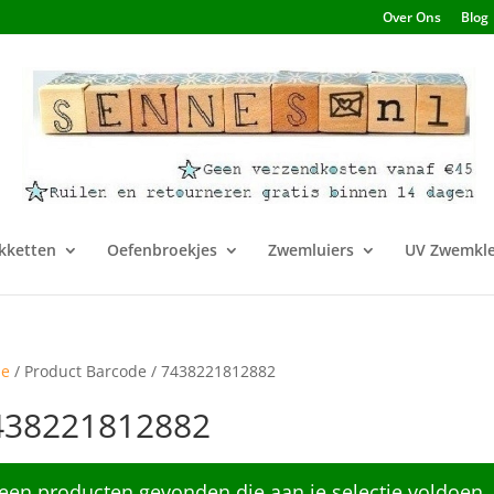
Over Ons
Blog
kketten
Oefenbroekjes
Zwemluiers
UV Zwemkle
e
/ Product Barcode / 7438221812882
438221812882
een producten gevonden die aan je selectie voldoen.