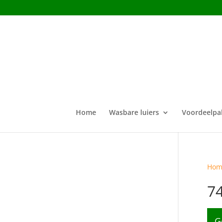
Home
Wasbare luiers
Voordeelpa
Hom
7
G