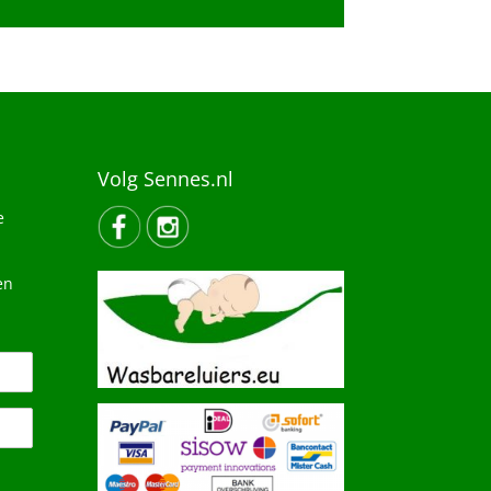
Volg Sennes.nl
e
en