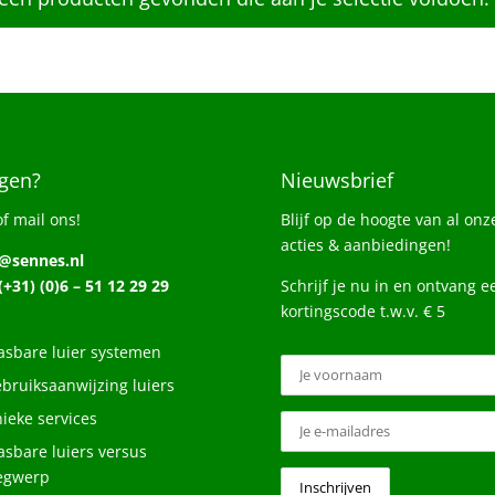
gen?
Nieuwsbrief
of mail ons!
Blijf op de hoogte van al onz
acties & aanbiedingen!
o@sennes.nl
 (+31) (0)6 – 51 12 29 29
Schrijf je nu in en ontvang e
kortingscode t.w.v. € 5
sbare luier systemen
bruiksaanwijzing luiers
ieke services
sbare luiers versus
egwerp