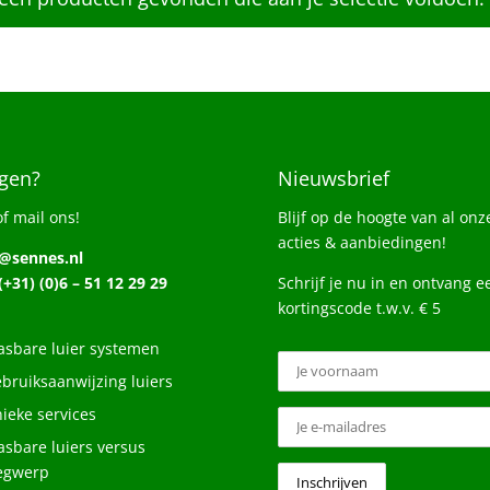
gen?
Nieuwsbrief
of mail ons!
Blijf op de hoogte van al onz
acties & aanbiedingen!
o@sennes.nl
 (+31) (0)6 – 51 12 29 29
Schrijf je nu in en ontvang e
kortingscode t.w.v. € 5
sbare luier systemen
bruiksaanwijzing luiers
ieke services
sbare luiers versus
egwerp