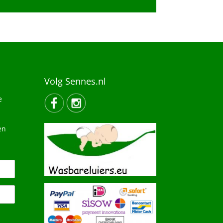
Volg Sennes.nl
e
en