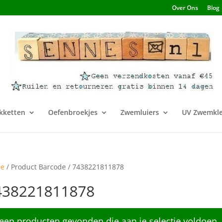
Over Ons
Blog
kketten
Oefenbroekjes
Zwemluiers
UV Zwemkle
e
/ Product Barcode / 7438221811878
438221811878
een producten gevonden die aan je selectie voldoen.