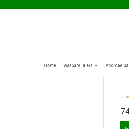
Home
Wasbare luiers
Voordeelpa
Hom
7
G