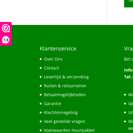
7,8
Klantenservice
Vra
Over Ons
Bel 
Contact
Inf
Levertijd & verzending
Tel:
Ruilen & retourneren
Betaalmogelijkheden
Wa
Garantie
Ge
Klachtenregeling
Un
Veel gestelde vragen
Wa
w
Voorwaarden Huurpakket