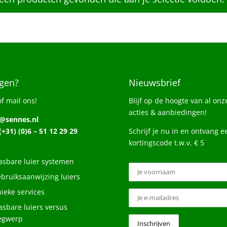
gen?
Nieuwsbrief
of mail ons!
Blijf op de hoogte van al onz
acties & aanbiedingen!
o@sennes.nl
 (+31) (0)6 – 51 12 29 29
Schrijf je nu in en ontvang e
kortingscode t.w.v. € 5
sbare luier systemen
bruiksaanwijzing luiers
ieke services
sbare luiers versus
egwerp