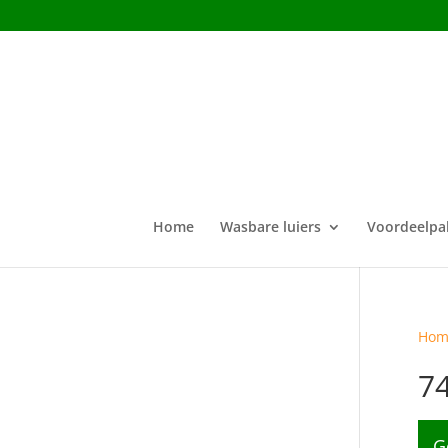
Home
Wasbare luiers
Voordeelpa
Hom
7
G