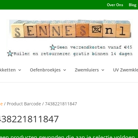
Over Ons
Blog
kketten
Oefenbroekjes
Zwemluiers
UV Zwemkle
e
/ Product Barcode / 7438221811847
438221811847
een producten gevonden die aan je selectie voldoen.