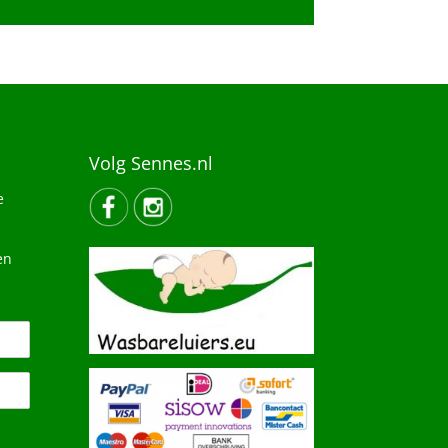
Volg Sennes.nl
e
en