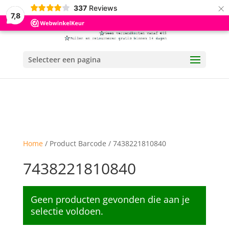
×
337
Reviews
7,8
Selecteer een pagina
Home
/ Product Barcode / 7438221810840
7438221810840
Geen producten gevonden die aan je
selectie voldoen.