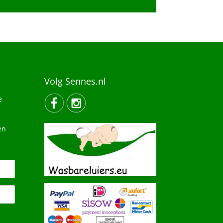
Volg Sennes.nl
e
en