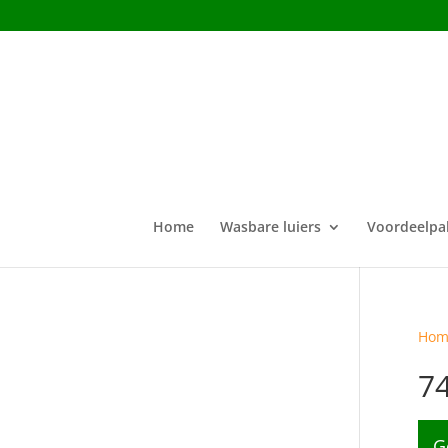
Home
Wasbare luiers
Voordeelpa
Hom
7
G