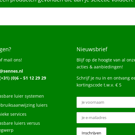
gen?
Nieuwsbrief
of mail ons!
Blijf op de hoogte van al onz
acties & aanbiedingen!
o@sennes.nl
 (+31) (0)6 – 51 12 29 29
Schrijf je nu in en ontvang e
kortingscode t.w.v. € 5
sbare luier systemen
bruiksaanwijzing luiers
ieke services
sbare luiers versus
egwerp