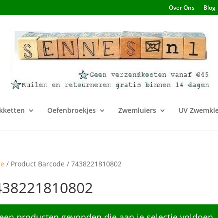
Over Ons
Blog
kketten
Oefenbroekjes
Zwemluiers
UV Zwemkle
e
/ Product Barcode / 7438221810802
438221810802
een producten gevonden die aan je selectie voldoen.