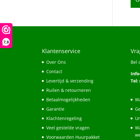
7,8
Klantenservice
Vra
Over Ons
Bel 
Contact
Inf
Levertijd & verzending
Tel:
Ruilen & retourneren
Betaalmogelijkheden
Wa
Garantie
Ge
Klachtenregeling
Un
Veel gestelde vragen
Wa
w
Voorwaarden Huurpakket