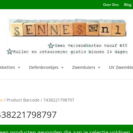
Over Ons
Blog
kketten
Oefenbroekjes
Zwemluiers
UV Zwemkle
e
/ Product Barcode / 7438221798797
438221798797
een producten gevonden die aan je selectie voldoen.