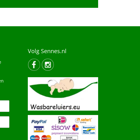
Volg Sennes.nl
e
en