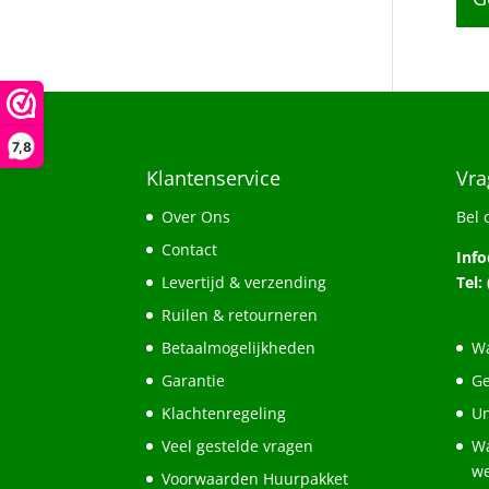
7,8
Klantenservice
Vra
Over Ons
Bel 
Contact
Inf
Levertijd & verzending
Tel:
Ruilen & retourneren
Betaalmogelijkheden
Wa
Garantie
Ge
Klachtenregeling
Un
Veel gestelde vragen
Wa
w
Voorwaarden Huurpakket