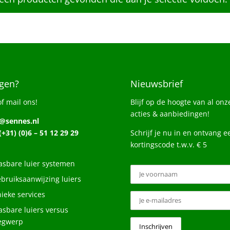
gen?
Nieuwsbrief
of mail ons!
Blijf op de hoogte van al onz
acties & aanbiedingen!
o@sennes.nl
 (+31) (0)6 – 51 12 29 29
Schrijf je nu in en ontvang e
kortingscode t.w.v. € 5
sbare luier systemen
bruiksaanwijzing luiers
ieke services
sbare luiers versus
egwerp