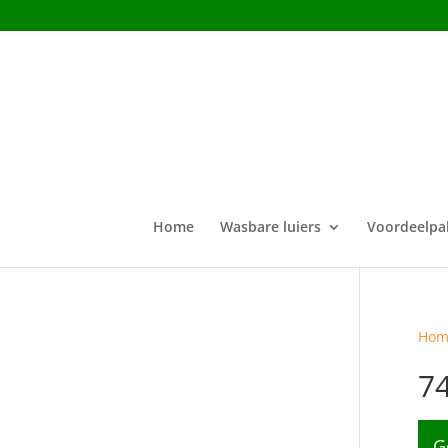
Home
Wasbare luiers
Voordeelpa
Hom
7
G