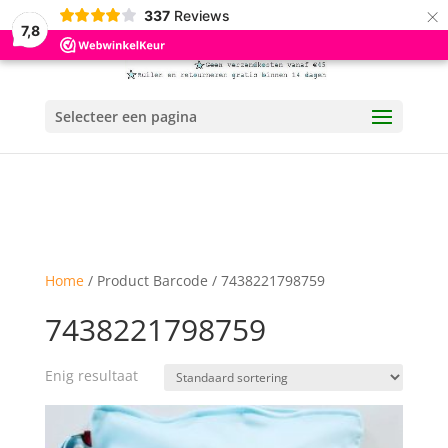
×
337
Reviews
7,8
Selecteer een pagina
Home
/ Product Barcode / 7438221798759
7438221798759
Enig resultaat