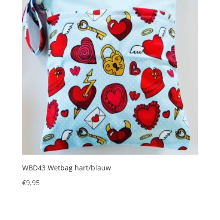
WBD43 Wetbag hart/blauw
€
9,95