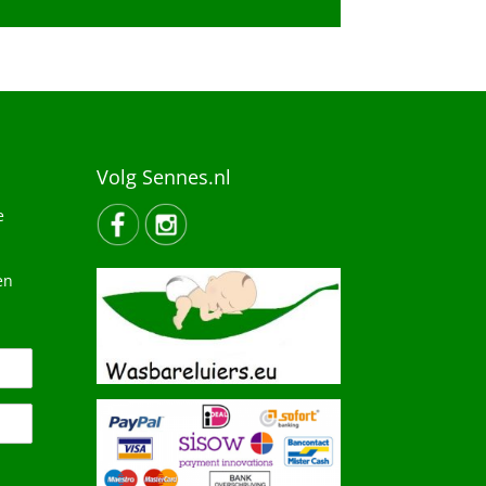
Volg Sennes.nl
e
en