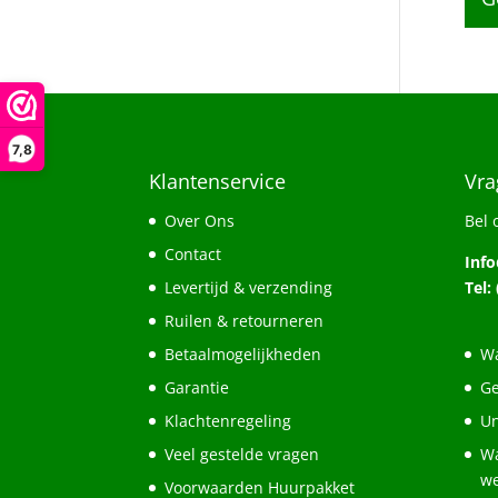
7,8
Klantenservice
Vra
Over Ons
Bel 
Contact
Inf
Levertijd & verzending
Tel:
Ruilen & retourneren
Betaalmogelijkheden
Wa
Garantie
Ge
Klachtenregeling
Un
Veel gestelde vragen
Wa
w
Voorwaarden Huurpakket