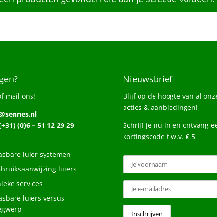
gen?
Nieuwsbrief
of mail ons!
Blijf op de hoogte van al onz
acties & aanbiedingen!
o@sennes.nl
 (+31) (0)6 – 51 12 29 29
Schrijf je nu in en ontvang e
kortingscode t.w.v. € 5
sbare luier systemen
bruiksaanwijzing luiers
ieke services
sbare luiers versus
egwerp