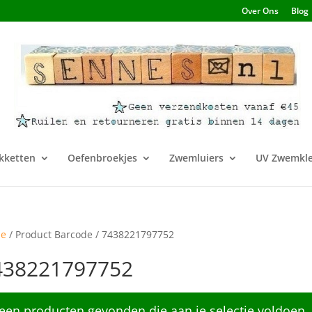
Over Ons
Blog
kketten
Oefenbroekjes
Zwemluiers
UV Zwemkle
e
/ Product Barcode / 7438221797752
438221797752
een producten gevonden die aan je selectie voldoen.