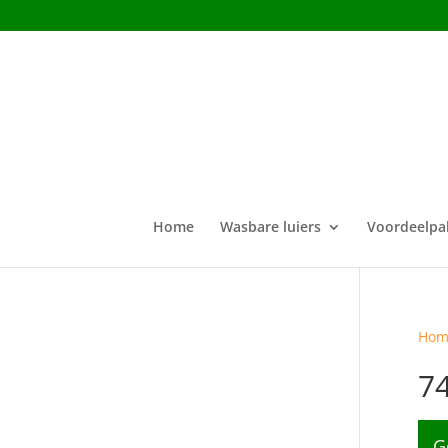
Home
Wasbare luiers
Voordeelpa
Hom
7
G