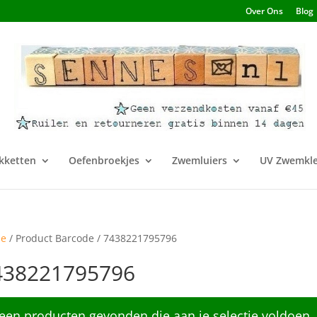
Over Ons
Blog
kketten
Oefenbroekjes
Zwemluiers
UV Zwemkle
e
/ Product Barcode / 7438221795796
438221795796
een producten gevonden die aan je selectie voldoen.