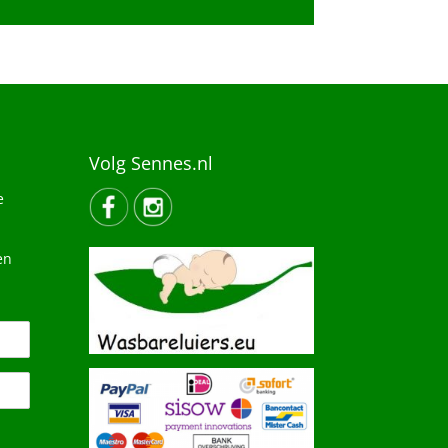
Volg Sennes.nl
e
en