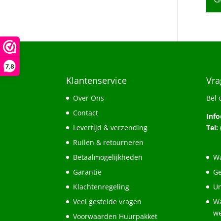
7,8
Klantenservice
Vra
Over Ons
Bel 
Contact
Inf
Levertijd & verzending
Tel:
Ruilen & retourneren
Betaalmogelijkheden
Wa
Garantie
Ge
Klachtenregeling
Un
Veel gestelde vragen
Wa
w
Voorwaarden Huurpakket