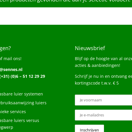
gen?
Nieuwsbrief
of mail ons!
Blijf op de hoogte van al onz
acties & aanbiedingen!
o@sennes.nl
 (+31) (0)6 – 51 12 29 29
Schrijf je nu in en ontvang e
kortingscode t.w.v. € 5
sbare luier systemen
bruiksaanwijzing luiers
ieke services
sbare luiers versus
egwerp