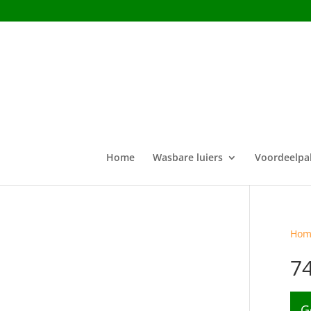
Home
Wasbare luiers
Voordeelpa
Hom
7
G