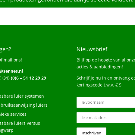
gen?
Nieuwsbrief
of mail ons!
Blijf op de hoogte van al onz
acties & aanbiedingen!
o@sennes.nl
 (+31) (0)6 – 51 12 29 29
Schrijf je nu in en ontvang e
kortingscode t.w.v. € 5
sbare luier systemen
bruiksaanwijzing luiers
ieke services
sbare luiers versus
egwerp