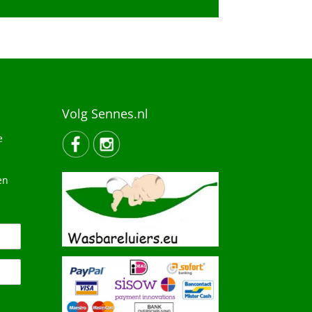
Volg Sennes.nl
e
en