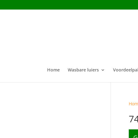
Home
Wasbare luiers
Voordeelpa
Hom
7
G