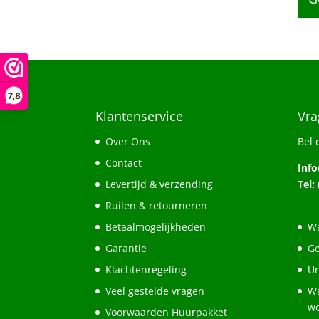
7,8
Klantenservice
Vra
Over Ons
Bel 
Contact
Inf
Levertijd & verzending
Tel:
Ruilen & retourneren
Betaalmogelijkheden
Wa
Garantie
Ge
Klachtenregeling
Un
Veel gestelde vragen
Wa
w
Voorwaarden Huurpakket