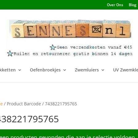
Over Ons
Blog
kketten
Oefenbroekjes
Zwemluiers
UV Zwemkle
e
/ Product Barcode / 7438221795765
438221795765
een producten gevonden die aan je selectie voldoen.