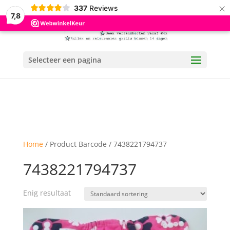
×
337
Reviews
7,8
Selecteer een pagina
Home
/ Product Barcode / 7438221794737
7438221794737
Enig resultaat