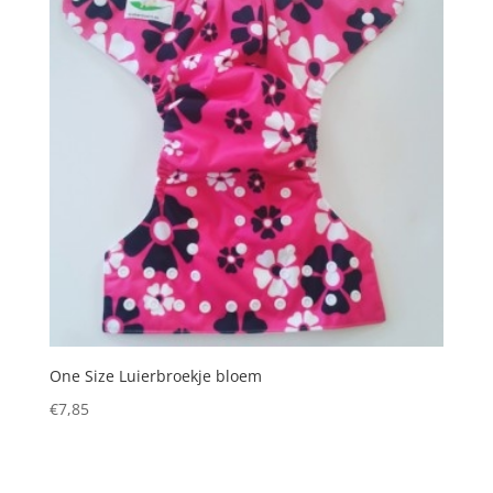
One Size Luierbroekje bloem
€
7,85