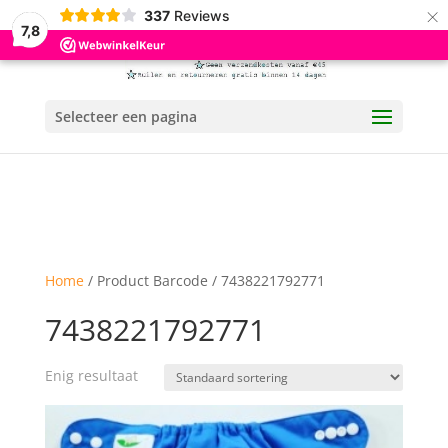
×
337
Reviews
7,8
Selecteer een pagina
Home
/ Product Barcode / 7438221792771
7438221792771
Enig resultaat