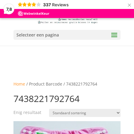
×
337
Reviews
7,8
Selecteer een pagina
Home
/ Product Barcode / 7438221792764
7438221792764
Enig resultaat