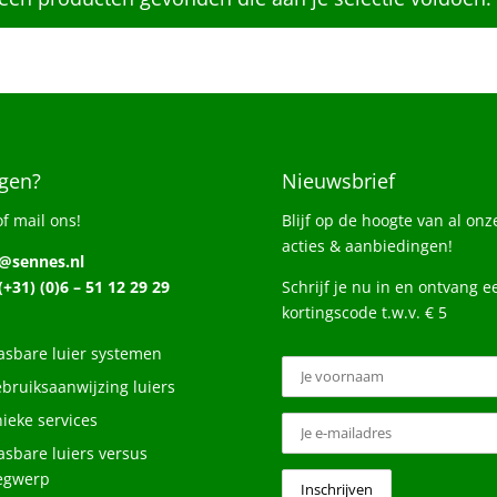
gen?
Nieuwsbrief
of mail ons!
Blijf op de hoogte van al onz
acties & aanbiedingen!
o@sennes.nl
 (+31) (0)6 – 51 12 29 29
Schrijf je nu in en ontvang e
kortingscode t.w.v. € 5
sbare luier systemen
bruiksaanwijzing luiers
ieke services
sbare luiers versus
egwerp