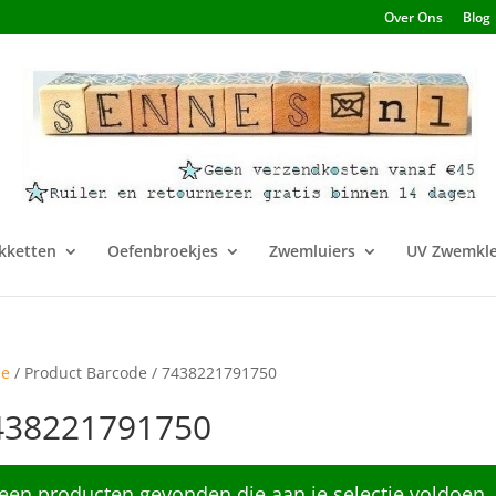
Over Ons
Blog
kketten
Oefenbroekjes
Zwemluiers
UV Zwemkle
e
/ Product Barcode / 7438221791750
438221791750
een producten gevonden die aan je selectie voldoen.