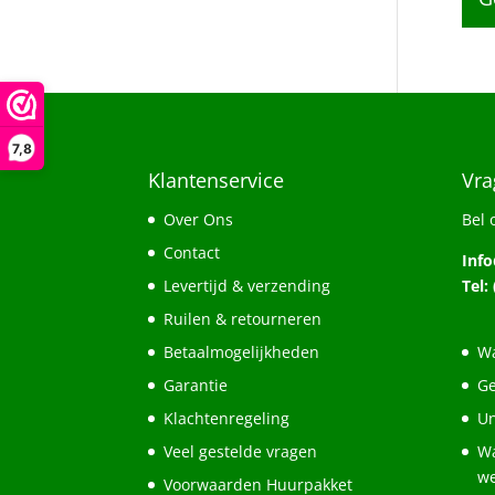
7,8
Klantenservice
Vra
Over Ons
Bel 
Contact
Inf
Levertijd & verzending
Tel:
Ruilen & retourneren
Betaalmogelijkheden
Wa
Garantie
Ge
Klachtenregeling
Un
Veel gestelde vragen
Wa
w
Voorwaarden Huurpakket