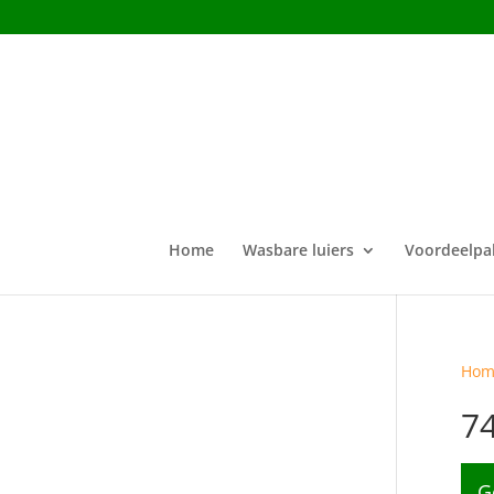
Home
Wasbare luiers
Voordeelpa
Hom
7
G