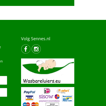
Volg Sennes.nl
e
en