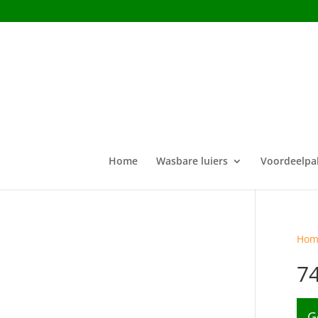
Home
Wasbare luiers
Voordeelpa
Hom
7
G