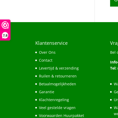
7,8
Klantenservice
Vra
Over Ons
Bel 
Contact
Inf
Levertijd & verzending
Tel:
Ruilen & retourneren
Betaalmogelijkheden
Wa
Garantie
Ge
Klachtenregeling
Un
Veel gestelde vragen
Wa
w
Voorwaarden Huurpakket