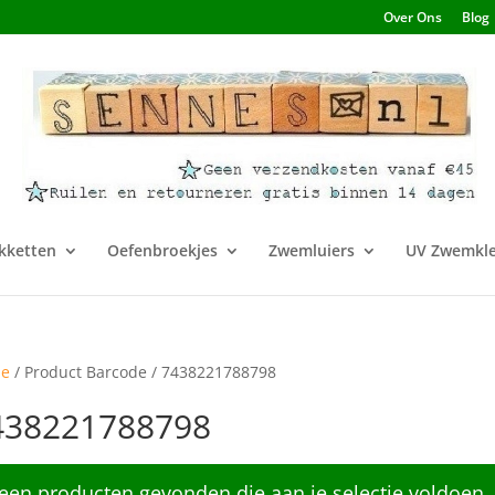
Over Ons
Blog
kketten
Oefenbroekjes
Zwemluiers
UV Zwemkle
e
/ Product Barcode / 7438221788798
438221788798
een producten gevonden die aan je selectie voldoen.