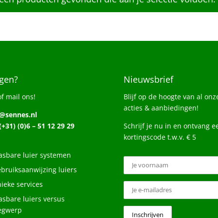
gen?
Nieuwsbrief
of mail ons!
Blijf op de hoogte van al onz
acties & aanbiedingen!
o@sennes.nl
 (+31) (0)6 – 51 12 29 29
Schrijf je nu in en ontvang e
kortingscode t.w.v. € 5
sbare luier systemen
bruiksaanwijzing luiers
ieke services
sbare luiers versus
egwerp