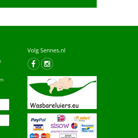
Volg Sennes.nl
e
en