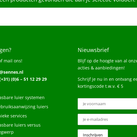
gen?
Nieuwsbrief
of mail ons!
Blijf op de hoogte van al onz
acties & aanbiedingen!
o@sennes.nl
 (+31) (0)6 – 51 12 29 29
Schrijf je nu in en ontvang e
kortingscode t.w.v. € 5
sbare luier systemen
bruiksaanwijzing luiers
ieke services
sbare luiers versus
egwerp