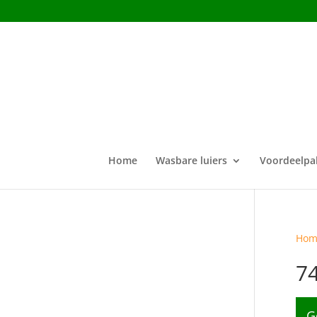
Home
Wasbare luiers
Voordeelpa
Hom
7
G