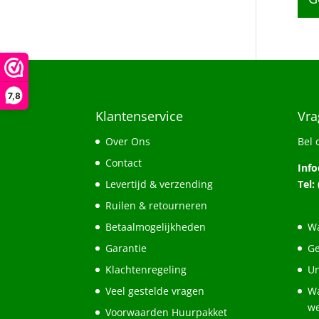
7,8
Klantenservice
Vra
Over Ons
Bel 
Contact
Inf
Levertijd & verzending
Tel:
Ruilen & retourneren
Betaalmogelijkheden
Wa
Garantie
Ge
Klachtenregeling
Un
Veel gestelde vragen
Wa
w
Voorwaarden Huurpakket