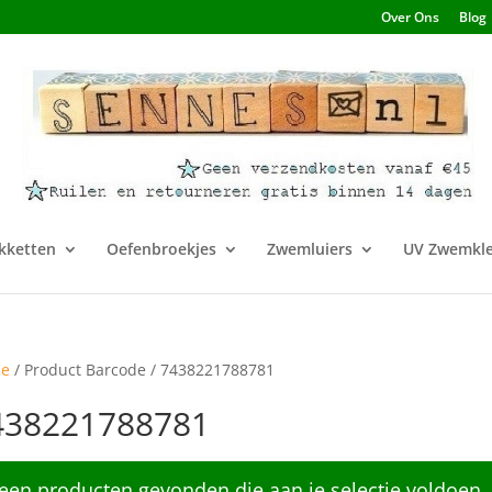
Over Ons
Blog
kketten
Oefenbroekjes
Zwemluiers
UV Zwemkle
e
/ Product Barcode / 7438221788781
438221788781
een producten gevonden die aan je selectie voldoen.