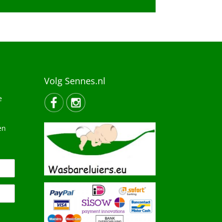
Volg Sennes.nl
e
en