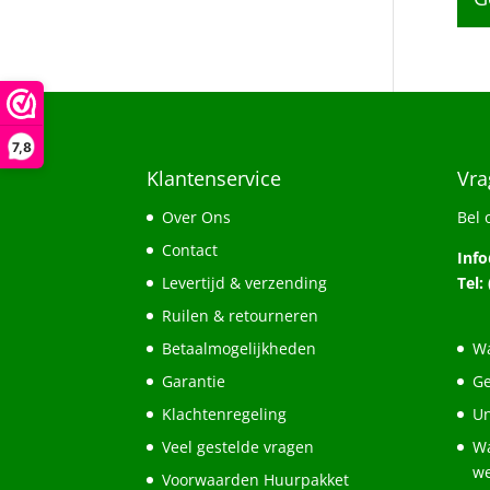
7,8
Klantenservice
Vra
Over Ons
Bel 
Contact
Inf
Levertijd & verzending
Tel:
Ruilen & retourneren
Betaalmogelijkheden
Wa
Garantie
Ge
Klachtenregeling
Un
Veel gestelde vragen
Wa
w
Voorwaarden Huurpakket