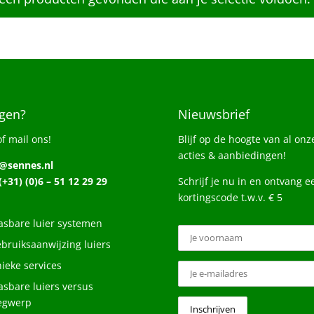
gen?
Nieuwsbrief
of mail ons!
Blijf op de hoogte van al onz
acties & aanbiedingen!
o@sennes.nl
 (+31) (0)6 – 51 12 29 29
Schrijf je nu in en ontvang e
kortingscode t.w.v. € 5
sbare luier systemen
bruiksaanwijzing luiers
ieke services
sbare luiers versus
egwerp