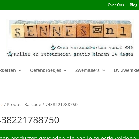
Over Ons
Blog
kketten
Oefenbroekjes
Zwemluiers
UV Zwemkle
e
/ Product Barcode / 7438221788750
438221788750
een producten gevonden die aan je selectie voldoen.