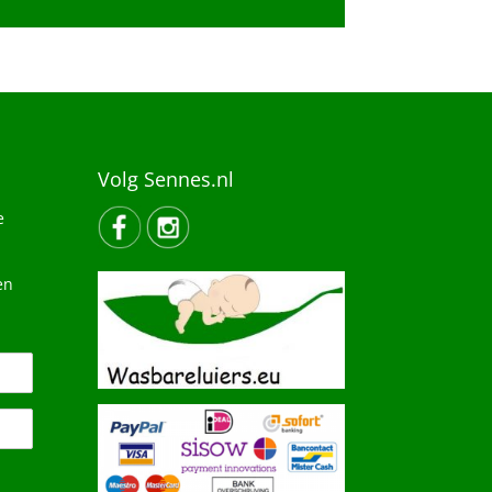
Volg Sennes.nl
e
en