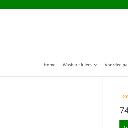
Home
Wasbare luiers
Voordeelpa
Hom
7
G