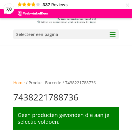
×
337
Reviews
7,8
Selecteer een pagina
Home
/ Product Barcode / 7438221788736
7438221788736
Geen producten gevonden die aan je
selectie voldoen.