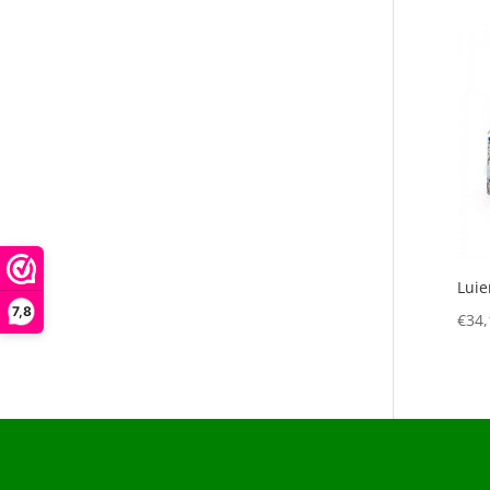
Luie
7,8
€
34,