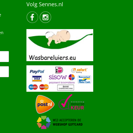
Volg Sennes.nl
e
en