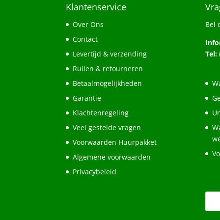
Klantenservice
Vra
Over Ons
Bel 
Contact
Inf
Levertijd & verzending
Tel:
Ruilen & retourneren
Betaalmogelijkheden
Wa
Garantie
Ge
Klachtenregeling
Un
Veel gestelde vragen
Wa
w
Voorwaarden Huurpakket
Vo
Algemene voorwaarden
Privacybeleid