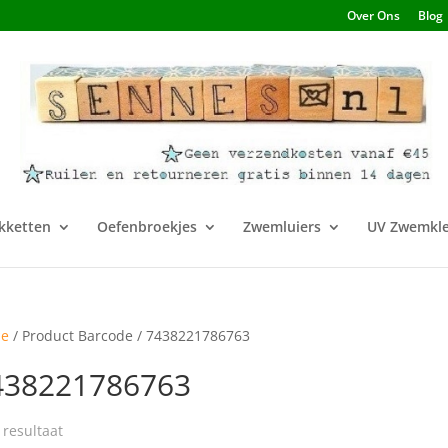
Over Ons
Blog
kketten
Oefenbroekjes
Zwemluiers
UV Zwemkle
e
/ Product Barcode / 7438221786763
438221786763
 resultaat