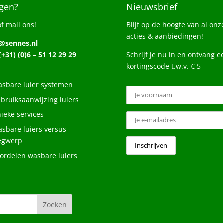
gen?
Nieuwsbrief
of mail ons!
Blijf op de hoogte van al onz
acties & aanbiedingen!
o@sennes.nl
 (+31) (0)6 – 51 12 29 29
Schrijf je nu in en ontvang e
kortingscode t.w.v. € 5
sbare luier systemen
bruiksaanwijzing luiers
ieke services
sbare luiers versus
egwerp
ordelen wasbare luiers