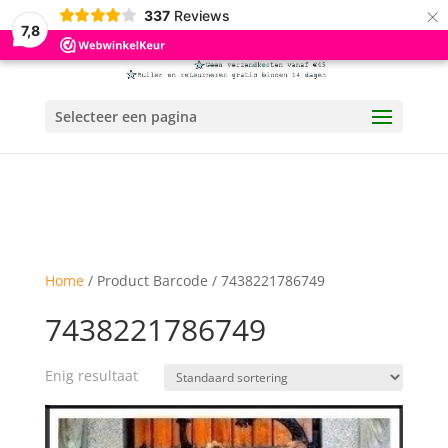
×
337
Reviews
7,8
Selecteer een pagina
Home
/ Product Barcode / 7438221786749
7438221786749
Enig resultaat