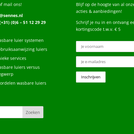
of mail ons!
Blijf op de hoogte van al onz
acties & aanbiedingen!
o@sennes.nl
 (+31) (0)6 – 51 12 29 29
Schrijf je nu in en ontvang e
kortingscode t.w.v. € 5
sbare luier systemen
bruiksaanwijzing luiers
ieke services
sbare luiers versus
egwerp
ordelen wasbare luiers