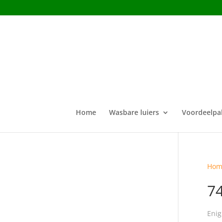
Home
Wasbare luiers
Voordeelpa
Hom
7
Enig