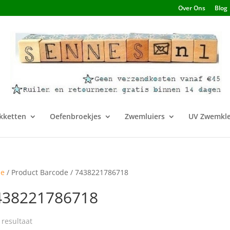
Over Ons
Blog
kketten
Oefenbroekjes
Zwemluiers
UV Zwemkle
e
/ Product Barcode / 7438221786718
438221786718
 resultaat