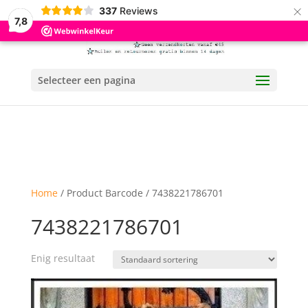
×
337
Reviews
7,8
Selecteer een pagina
Home
/ Product Barcode / 7438221786701
7438221786701
Enig resultaat